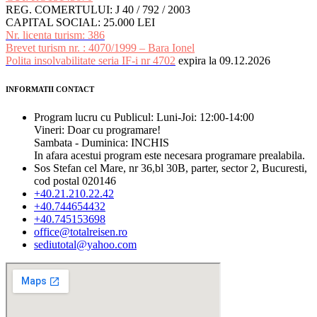
REG. COMERTULUI: J 40 / 792 / 2003
CAPITAL SOCIAL: 25.000 LEI
Nr. licenta turism: 386
Brevet turism nr. : 4070/1999 – Bara Ionel
Polita insolvabilitate seria IF-i nr 4702
expira la 09.12.2026
INFORMATII CONTACT
Program lucru cu Publicul: Luni-Joi: 12:00-14:00
Vineri: Doar cu programare!
Sambata - Duminica: INCHIS
In afara acestui program este necesara programare prealabila.
Sos Stefan cel Mare, nr 36,bl 30B, parter, sector 2, Bucuresti,
cod postal 020146
+40.21.210.22.42
+40.744654432
+40.745153698
office@totalreisen.ro
sediutotal@yahoo.com