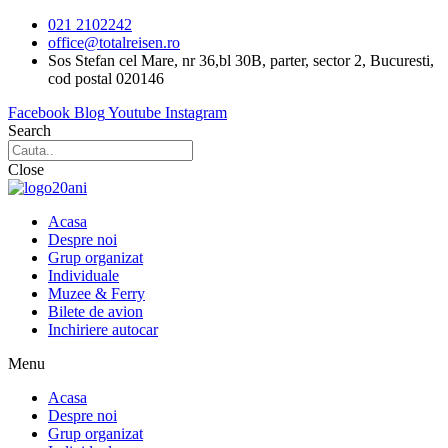
Sari
021 2102242
la
office@totalreisen.ro
conținut
Sos Stefan cel Mare, nr 36,bl 30B, parter, sector 2, Bucuresti,
cod postal 020146
Facebook
Blog
Youtube
Instagram
Search
Close
Acasa
Despre noi
Grup organizat
Individuale
Muzee & Ferry
Bilete de avion
Inchiriere autocar
Menu
Acasa
Despre noi
Grup organizat