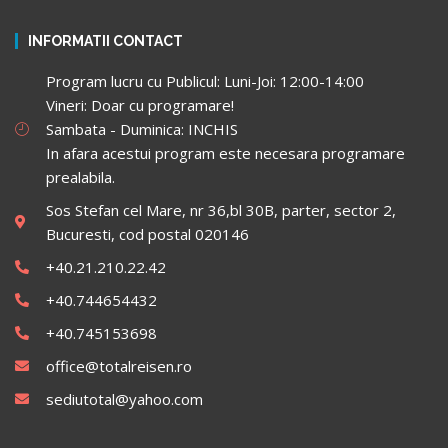
INFORMATII CONTACT
Program lucru cu Publicul: Luni-Joi: 12:00-14:00
Vineri: Doar cu programare!
Sambata - Duminica: INCHIS
In afara acestui program este necesara programare
prealabila.
Sos Stefan cel Mare, nr 36,bl 30B, parter, sector 2,
Bucuresti, cod postal 020146
+40.21.210.22.42
+40.744654432
+40.745153698
office@totalreisen.ro
sediutotal@yahoo.com