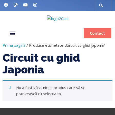
Contact
Despre noi
Grup organizat
Muzee & Ferry
Bilete de avion
Inchiriere autocar
Prima pagină
/ Produse etichetate „Circuit cu ghid Japonia”
Circuit cu ghid
Japonia
Nu a fost găsit niciun produs care să se
potrivească cu selecția ta.