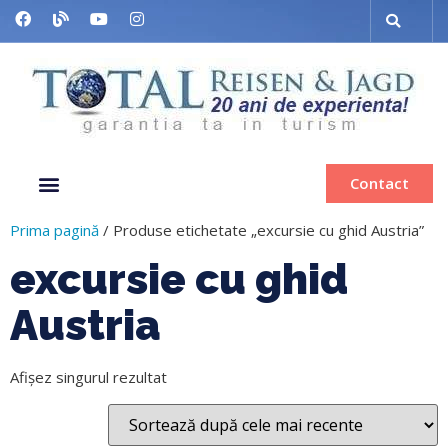
Contact
Despre noi
Grup organizat
Muzee & Ferry
Bilete de avion
Inchiriere autocar
Prima pagină
/ Produse etichetate „excursie cu ghid Austria”
excursie cu ghid
Austria
Afișez singurul rezultat