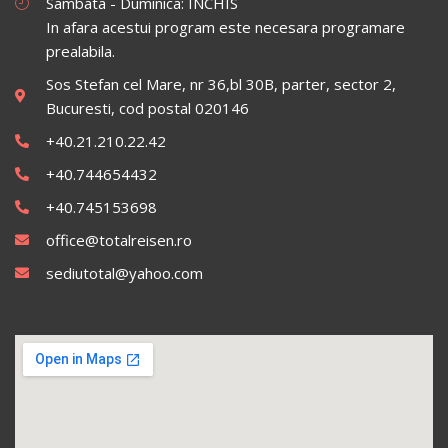
Sambata - Duminica: INCHIS
In afara acestui program este necesara programare
prealabila.
Sos Stefan cel Mare, nr 36,bl 30B, parter, sector 2,
Bucuresti, cod postal 020146
+40.21.210.22.42
+40.744654432
+40.745153698
office@totalreisen.ro
sediutotal@yahoo.com