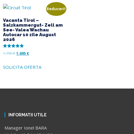
Reduceri!
Vacanta Tirol –
Salzkammergut- Zell am
See- Valea Wachau
Autocar 10 zile August
2026
Evaluat la
1.795
€
1.695
€
5.00
din 5
SOLICITA OFERTA
INFORMATII UTILE
Manager Ionel BARA