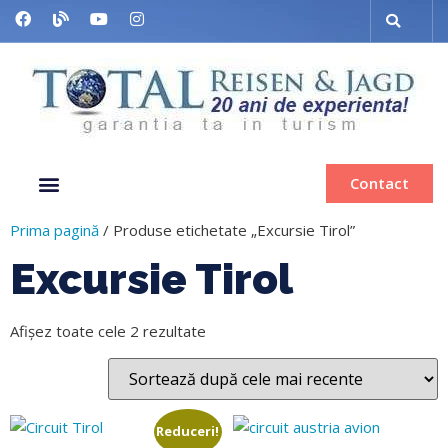
Contact
Despre noi
Grup organizat
Muzee & Ferry
Bilete de avion
Inchiriere autocar
Prima pagină
/ Produse etichetate „Excursie Tirol”
Excursie Tirol
Afișez toate cele 2 rezultate
Reduceri!