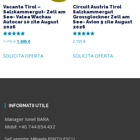
Vacanta Tirol –
Circuit Austria Tirol
Salzkammergut- Zell am
Salzkammergut
See- Valea Wachau
Grossglockner Zell am
Autocar 10 zile August
See- Avion 9 zile August
2026
2026
Evaluat la
Evaluat la
1.795
€
1.695
€
2.155
€
5.00
5.00
din 5
din 5
SOLICITA OFERTA
SOLICITA OFERTA
INFORMATII UTILE
Manager Ionel BARA
Mobil: +40 744.654.432
Sef agentie Mihaela PINTILESCU