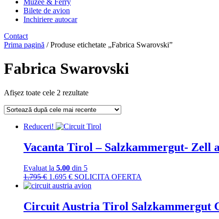
Muzee & Ferry
Bilete de avion
Inchiriere autocar
Contact
Prima pagină
/ Produse etichetate „Fabrica Swarovski”
Fabrica Swarovski
Sortat
Afișez toate cele 2 rezultate
după
cele
mai
Reduceri!
recente
Vacanta Tirol – Salzkammergut- Zell 
Evaluat la
5.00
din 5
Prețul
Prețul
1.795
€
1.695
€
SOLICITA OFERTA
inițial
curent
a
este:
fost:
1.695 €.
Circuit Austria Tirol Salzkammergut G
1.795 €.