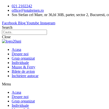
Sari
021 2102242
la
office@totalreisen.ro
conținut
Sos Stefan cel Mare, nr 36,bl 30B, parter, sector 2, Bucuresti, 
Facebook
Blog
Youtube
Instagram
Search
Close
Acasa
Despre noi
Grup organizat
Individuale
Muzee & Ferry
Bilete de avion
Inchiriere autocar
Menu
Acasa
Despre noi
Grup organizat
Individuale