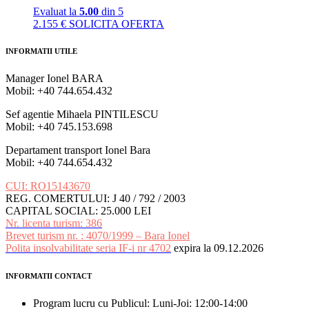
Evaluat la
5.00
din 5
2.155
€
SOLICITA OFERTA
INFORMATII UTILE
Manager Ionel BARA
Mobil: +40 744.654.432
Sef agentie Mihaela PINTILESCU
Mobil: +40 745.153.698
Departament transport Ionel Bara
Mobil: +40 744.654.432
CUI: RO15143670
REG. COMERTULUI: J 40 / 792 / 2003
CAPITAL SOCIAL: 25.000 LEI
Nr. licenta turism: 386
Brevet turism nr. : 4070/1999 – Bara Ionel
Polita insolvabilitate seria IF-i nr 4702
expira la 09.12.2026
INFORMATII CONTACT
Program lucru cu Publicul: Luni-Joi: 12:00-14:00