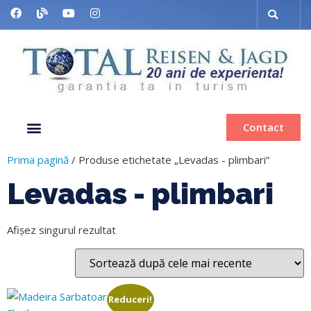
Contact
Despre noi
Grup organizat
Muzee & Ferry
Bilete de avion
Inchiriere autocar
Prima pagină
/ Produse etichetate „Levadas - plimbari”
Levadas - plimbari
Afișez singurul rezultat
Reduceri!