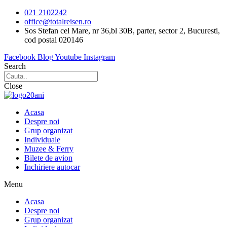
Sari
021 2102242
la
office@totalreisen.ro
conținut
Sos Stefan cel Mare, nr 36,bl 30B, parter, sector 2, Bucuresti,
cod postal 020146
Facebook
Blog
Youtube
Instagram
Search
Close
Acasa
Despre noi
Grup organizat
Individuale
Muzee & Ferry
Bilete de avion
Inchiriere autocar
Menu
Acasa
Despre noi
Grup organizat