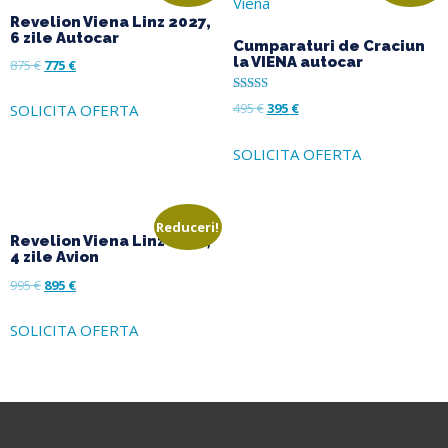
Revelion Viena Linz 2027,
6 zile Autocar
Cumparaturi de Craciun
la VIENA autocar
875
€
775
€
Evaluat la
495
€
395
€
SOLICITA OFERTA
5.00
din 5
SOLICITA OFERTA
Reduceri!
Revelion Viena Linz 2027,
4 zile Avion
995
€
895
€
SOLICITA OFERTA