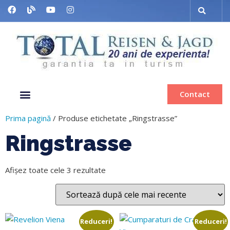
Contact
Despre noi
Grup organizat
Muzee & Ferry
Bilete de avion
Inchiriere autocar
Prima pagină
/ Produse etichetate „Ringstrasse”
Ringstrasse
Afișez toate cele 3 rezultate
Reduceri!
Reduceri!