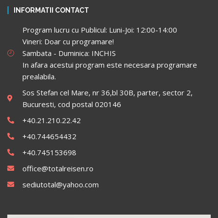
INFORMATII CONTACT
Program lucru cu Publicul: Luni-Joi: 12:00-14:00
Vineri: Doar cu programare!
Sambata - Duminica: INCHIS
In afara acestui program este necesara programare
prealabila.
Sos Stefan cel Mare, nr 36,bl 30B, parter, sector 2,
Bucuresti, cod postal 020146
+40.21.210.22.42
+40.744654432
+40.745153698
office@totalreisen.ro
sediutotal@yahoo.com