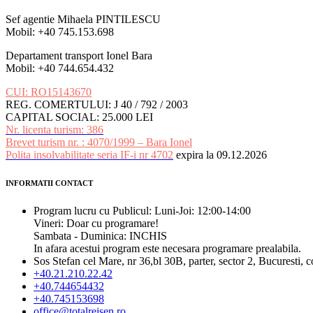
Sef agentie Mihaela PINTILESCU
Mobil: +40 745.153.698
Departament transport Ionel Bara
Mobil: +40 744.654.432
CUI: RO15143670
REG. COMERTULUI: J 40 / 792 / 2003
CAPITAL SOCIAL: 25.000 LEI
Nr. licenta turism: 386
Brevet turism nr. : 4070/1999 – Bara Ionel
Polita insolvabilitate seria IF-i nr 4702
expira la 09.12.2026
INFORMATII CONTACT
Program lucru cu Publicul: Luni-Joi: 12:00-14:00
Vineri: Doar cu programare!
Sambata - Duminica: INCHIS
In afara acestui program este necesara programare prealabila.
Sos Stefan cel Mare, nr 36,bl 30B, parter, sector 2, Bucuresti, 
+40.21.210.22.42
+40.744654432
+40.745153698
office@totalreisen.ro