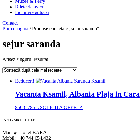
Muzee & Ferry
Bilete de avion
Inchiriere autocar
Contact
Prima pagină
/ Produse etichetate „sejur saranda”
sejur saranda
Afișez singurul rezultat
Reduceri!
Vacanta Ksamil, Albania Plaja in Cara
Prețul
Prețul
850
€
785
€
SOLICITA OFERTA
inițial
curent
a
este:
INFORMATII UTILE
fost:
785 €.
850 €.
Manager Ionel BARA
Mobil: +40 744.654.432