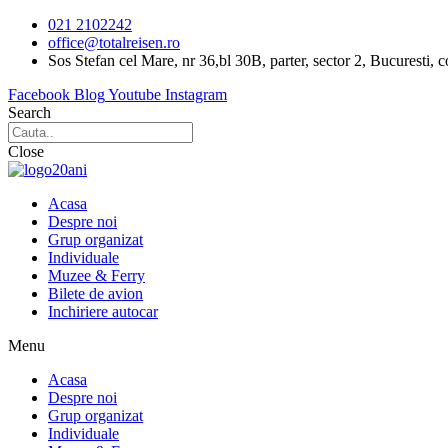
Sari
021 2102242
la
office@totalreisen.ro
conținut
Sos Stefan cel Mare, nr 36,bl 30B, parter, sector 2, Bucuresti, 
Facebook
Blog
Youtube
Instagram
Search
Close
Acasa
Despre noi
Grup organizat
Individuale
Muzee & Ferry
Bilete de avion
Inchiriere autocar
Menu
Acasa
Despre noi
Grup organizat
Individuale