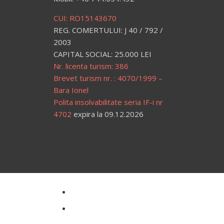
CUI: RO15143670
REG. COMERTULUI: J 40 / 792 /
2003
CAPITAL SOCIAL: 25.000 LEI
Nr. licenta turism: 386
Brevet turism nr. : 4070/1999 –
Bara Ionel
Polita insolvabilitate seria IF-i nr
4702
expira la 09.12.2026
Politica de Confidentialitate
Politica de Cookies