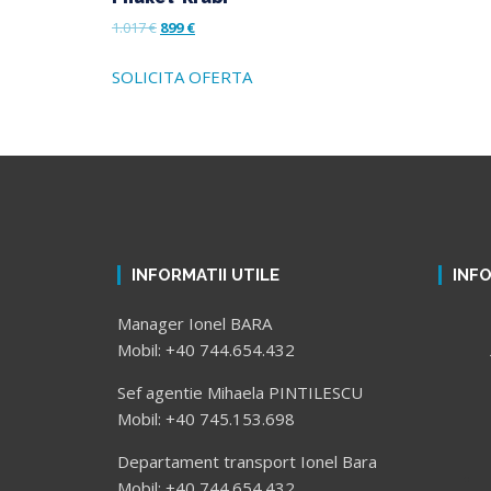
1.017
€
899
€
SOLICITA OFERTA
INFORMATII UTILE
INF
Manager Ionel BARA
Mobil: +40 744.654.432
Sef agentie Mihaela PINTILESCU
Mobil: +40 745.153.698
Departament transport Ionel Bara
Mobil: +40 744.654.432