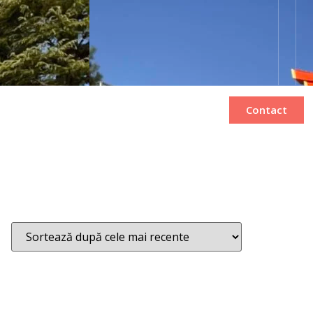
Bilete de avion
Inchiriere autocar
Contact