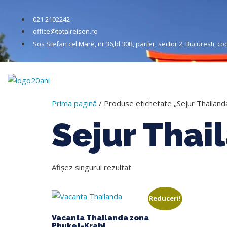
021 2102242
office@totalreisen.ro
Sos Stefan cel Mare, nr 36,bl 30B, parter, sector 2, Bucuresti, c
Acasa
Desp
Prima pagină
/ Produse etichetate „Sejur Thailand
Sejur Thai
Afișez singurul rezultat
Reduceri!
Vacanta Thailanda zona
Phuket-Krabi