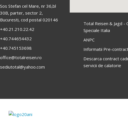
Sos Stefan cel Mare, nr 36,bl
30B, parter, sector 2,
Bucuresti, cod postal 020146
Total Reisen & Jagd - 
+40.21.210.22.42
Speciale Italia
+40.744654432
ANPC
+40.745153698
Informatii Pre-contrac
office@totalreisen.ro
Descarca contract cad
servicii de calatorie
sediutotal@yahoo.com
C