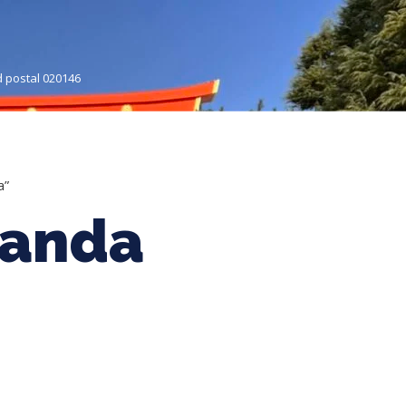
od postal 020146
re noi
Grup organizat
Individuale
Muzee & Ferry
a”
landa