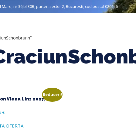
 Mare, nr 36,bl 30B, parter, sector 2, Bucuresti, cod postal 020146
re noi
Grup organizat
Individuale
Muzee & Ferry
ciunSchonbrunn”
 CraciunSchon
Reduceri!
on Viena Linz 2027, 4 zile
5
€
TA OFERTA