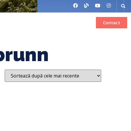
Bilete de avion
Inchiriere autocar
Contact
brunn