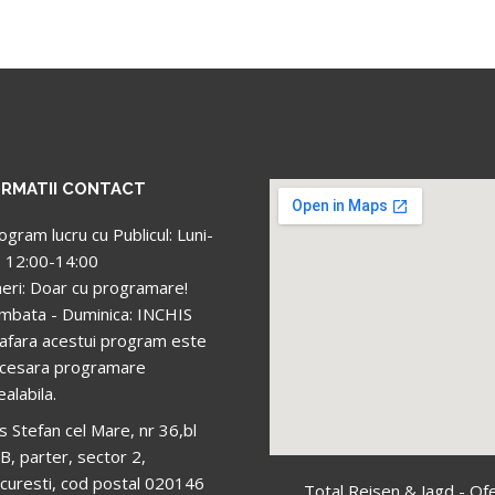
ORMATII CONTACT
ogram lucru cu Publicul: Luni-
i: 12:00-14:00
neri: Doar cu programare!
mbata - Duminica: INCHIS
 afara acestui program este
cesara programare
ealabila.
s Stefan cel Mare, nr 36,bl
B, parter, sector 2,
curesti, cod postal 020146
Total Reisen & Jagd - Of