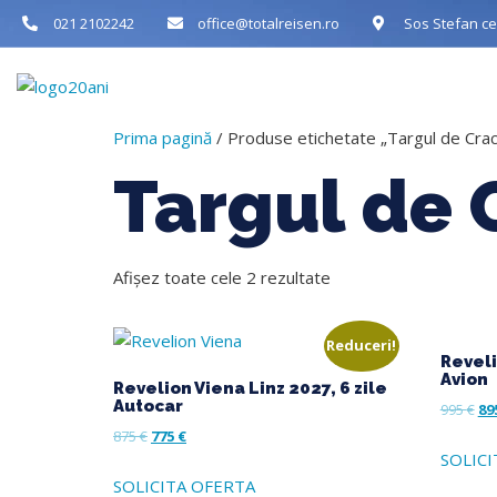
021 2102242
office@totalreisen.ro
Sos Stefan cel
Acasa
Desp
Prima pagină
/ Produse etichetate „Targul de Cra
Targul de
Afișez toate cele 2 rezultate
Reduceri!
Reveli
Avion
Revelion Viena Linz 2027, 6 zile
Autocar
995
€
89
875
€
775
€
SOLICI
SOLICITA OFERTA