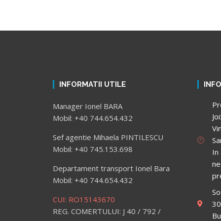
INFORMATII UTILE
INF
Pr
Manager Ionel BARA
Jo
Mobil: +40 744.654.432
Vi
Sef agentie Mihaela PINTILESCU
Sa
Mobil: +40 745.153.698
In
ne
Departament transport Ionel Bara
pr
Mobil: +40 744.654.432
So
CUI: RO15143670
30
REG. COMERTULUI: J 40 / 792 /
Bu