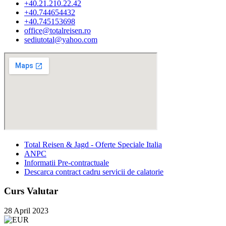
+40.21.210.22.42
+40.744654432
+40.745153698
office@totalreisen.ro
sediutotal@yahoo.com
Total Reisen & Jagd - Oferte Speciale Italia
ANPC
Informatii Pre-contractuale
Descarca contract cadru servicii de calatorie
Curs Valutar
28 April 2023