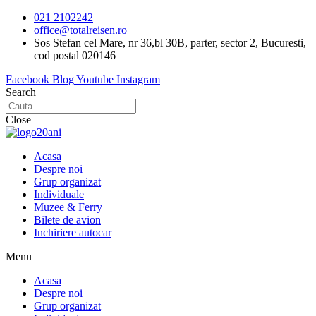
Sari
021 2102242
la
office@totalreisen.ro
conținut
Sos Stefan cel Mare, nr 36,bl 30B, parter, sector 2, Bucuresti,
cod postal 020146
Facebook
Blog
Youtube
Instagram
Search
Close
Acasa
Despre noi
Grup organizat
Individuale
Muzee & Ferry
Bilete de avion
Inchiriere autocar
Menu
Acasa
Despre noi
Grup organizat