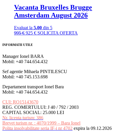
Vacanta Bruxelles Brugge
Amsterdam August 2026
Evaluat la
5.00
din 5
Prețul
Prețul
995
€
925
€
SOLICITA OFERTA
inițial
curent
a
este:
INFORMATII UTILE
fost:
925 €.
995 €.
Manager Ionel BARA
Mobil: +40 744.654.432
Sef agentie Mihaela PINTILESCU
Mobil: +40 745.153.698
Departament transport Ionel Bara
Mobil: +40 744.654.432
CUI: RO15143670
REG. COMERTULUI: J 40 / 792 / 2003
CAPITAL SOCIAL: 25.000 LEI
Nr. licenta turism: 386
Brevet turism nr. : 4070/1999 – Bara Ionel
Polita insolvabilitate seria IF-i nr 4702
expira la 09.12.2026