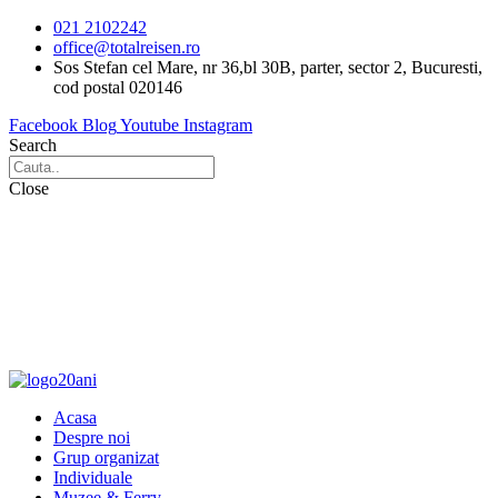
Sari
021 2102242
la
office@totalreisen.ro
conținut
Sos Stefan cel Mare, nr 36,bl 30B, parter, sector 2, Bucuresti,
cod postal 020146
Facebook
Blog
Youtube
Instagram
Search
Close
Acasa
Despre noi
Grup organizat
Individuale
Muzee & Ferry