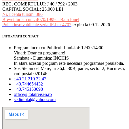
REG. COMERTULUI: J 40 / 792 / 2003
CAPITAL SOCIAL: 25.000 LEI
Nr. licenta turism: 386
Brevet turism nr. : 4070/1999 – Bara Ionel
Polita insolvabilitate seria IF-i nr 4702
expira la 09.12.2026
INFORMATII CONTACT
Program lucru cu Publicul: Luni-Joi: 12:00-14:00
Vineri: Doar cu programare!
Sambata - Duminica: INCHIS
In afara acestui program este necesara programare prealabila.
Sos Stefan cel Mare, nr 36,bl 30B, parter, sector 2, Bucuresti,
cod postal 020146
+40.21.210.22.42
+40.744654432
+40.745153698
office@totalreisen.ro
sediutotal@yahoo.com