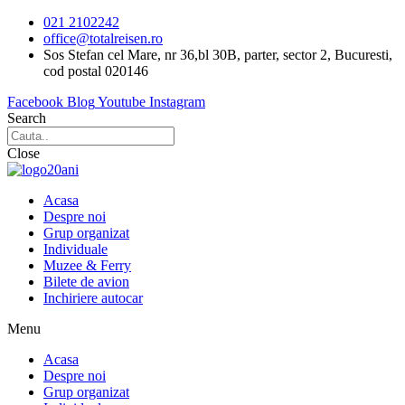
Sari
021 2102242
la
office@totalreisen.ro
conținut
Sos Stefan cel Mare, nr 36,bl 30B, parter, sector 2, Bucuresti,
cod postal 020146
Facebook
Blog
Youtube
Instagram
Search
Close
Acasa
Despre noi
Grup organizat
Individuale
Muzee & Ferry
Bilete de avion
Inchiriere autocar
Menu
Acasa
Despre noi
Grup organizat