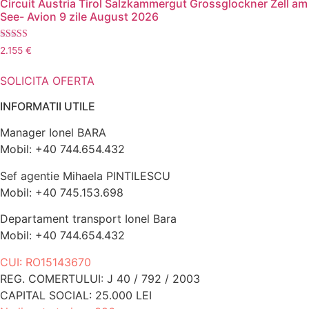
Circuit Austria Tirol Salzkammergut Grossglockner Zell am
See- Avion 9 zile August 2026
Evaluat la
2.155
€
5.00
din 5
SOLICITA OFERTA
INFORMATII UTILE
Manager Ionel BARA
Mobil: +40 744.654.432
Sef agentie Mihaela PINTILESCU
Mobil: +40 745.153.698
Departament transport Ionel Bara
Mobil: +40 744.654.432
CUI: RO15143670
REG. COMERTULUI: J 40 / 792 / 2003
CAPITAL SOCIAL: 25.000 LEI