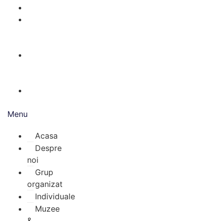
Individuale
Muzee
&
Ferry
Bilete
de
avion
Inchiriere
autocar
Menu
Acasa
Despre
noi
Grup
organizat
Individuale
Muzee
&