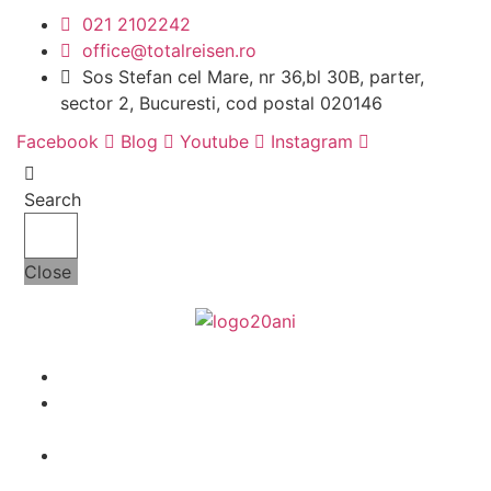
Sari
021 2102242
la
office@totalreisen.ro
conținut
Sos Stefan cel Mare, nr 36,bl 30B, parter,
sector 2, Bucuresti, cod postal 020146
Facebook
Blog
Youtube
Instagram
Search
Close
Acasa
Despre
noi
Grup
organizat