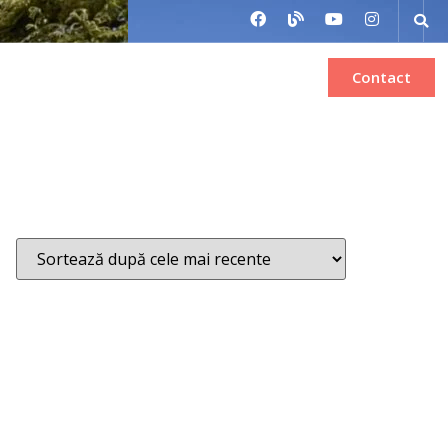
Bilete de avion
Inchiriere autocar
Contact