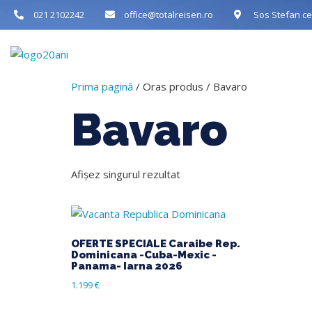
021 2102242
office@totalreisen.ro
Sos Stefan cel
Acasa
Desp
Prima pagină
/ Oras produs / Bavaro
Bavaro
Afișez singurul rezultat
OFERTE SPECIALE Caraibe Rep.
Dominicana -Cuba-Mexic -
Panama- Iarna 2026
1.199
€