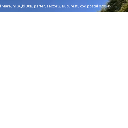
 Mare, nr 36,bl 30B, parter, sector 2, Bucuresti, cod postal 020146
re noi
Grup organizat
Individuale
Muzee & Ferry