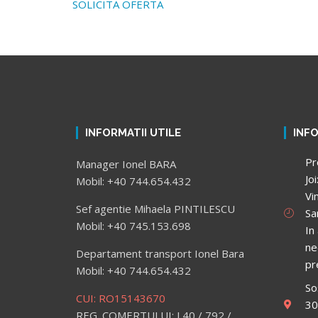
SOLICITA OFERTA
INFORMATII UTILE
INF
Pr
Manager Ionel BARA
Jo
Mobil: +40 744.654.432
Vi
Sef agentie Mihaela PINTILESCU
Sa
Mobil: +40 745.153.698
In
ne
Departament transport Ionel Bara
pr
Mobil: +40 744.654.432
So
CUI: RO15143670
30
REG. COMERTULUI: J 40 / 792 /