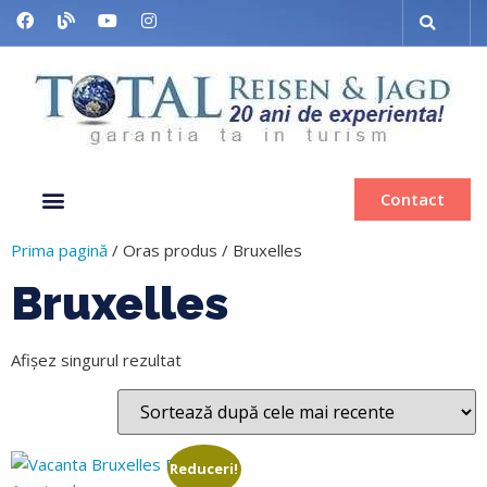
Contact
Despre noi
Grup organizat
Muzee & Ferry
Bilete de avion
Inchiriere autocar
Prima pagină
/ Oras produs / Bruxelles
Bruxelles
Afișez singurul rezultat
Reduceri!