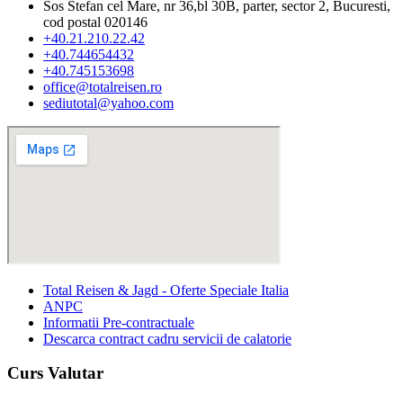
Sos Stefan cel Mare, nr 36,bl 30B, parter, sector 2, Bucuresti,
cod postal 020146
+40.21.210.22.42
+40.744654432
+40.745153698
office@totalreisen.ro
sediutotal@yahoo.com
Total Reisen & Jagd - Oferte Speciale Italia
ANPC
Informatii Pre-contractuale
Descarca contract cadru servicii de calatorie
Curs Valutar