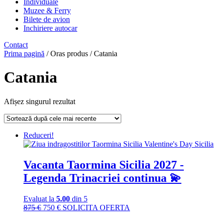
Individuale
Muzee & Ferry
Bilete de avion
Inchiriere autocar
Contact
Prima pagină
/ Oras produs / Catania
Catania
Afișez singurul rezultat
Reduceri!
Vacanta Taormina Sicilia 2027 -
Legenda Trinacriei continua 💫
Evaluat la
5.00
din 5
Prețul
Prețul
875
€
750
€
SOLICITA OFERTA
inițial
curent