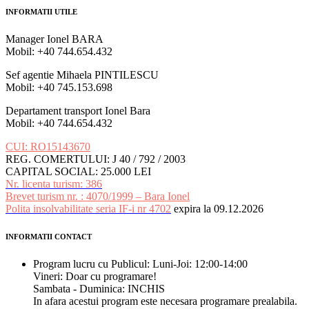
a
este:
INFORMATII UTILE
fost:
750 €.
875 €.
Manager Ionel BARA
Mobil: +40 744.654.432
Sef agentie Mihaela PINTILESCU
Mobil: +40 745.153.698
Departament transport Ionel Bara
Mobil: +40 744.654.432
CUI: RO15143670
REG. COMERTULUI: J 40 / 792 / 2003
CAPITAL SOCIAL: 25.000 LEI
Nr. licenta turism: 386
Brevet turism nr. : 4070/1999 – Bara Ionel
Polita insolvabilitate seria IF-i nr 4702
expira la 09.12.2026
INFORMATII CONTACT
Program lucru cu Publicul: Luni-Joi: 12:00-14:00
Vineri: Doar cu programare!
Sambata - Duminica: INCHIS
In afara acestui program este necesara programare prealabila.