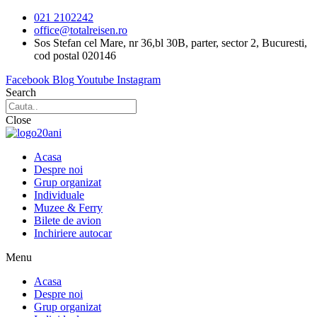
Sari
021 2102242
la
office@totalreisen.ro
conținut
Sos Stefan cel Mare, nr 36,bl 30B, parter, sector 2, Bucuresti,
cod postal 020146
Facebook
Blog
Youtube
Instagram
Search
Close
Acasa
Despre noi
Grup organizat
Individuale
Muzee & Ferry
Bilete de avion
Inchiriere autocar
Menu
Acasa
Despre noi
Grup organizat