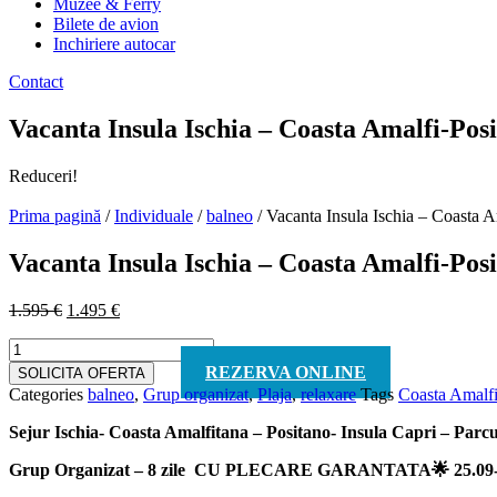
Muzee & Ferry
Bilete de avion
Inchiriere autocar
Contact
Vacanta Insula Ischia – Coasta Amalfi-Posi
Reduceri!
Prima pagină
/
Individuale
/
balneo
/ Vacanta Insula Ischia – Coasta A
Vacanta Insula Ischia – Coasta Amalfi-Posi
Prețul
Prețul
1.595
€
1.495
€
inițial
curent
Cantitate
a
este:
Vacanta
fost:
1.495 €.
REZERVA ONLINE
SOLICITA OFERTA
Insula
1.595 €.
Categories
balneo
,
Grup organizat
,
Plaja
,
relaxare
Tags
Coasta Amalfi
Ischia
-
Sejur Ischia- Coasta Amalfitana – Positano- Insula Capri – Parcur
Coasta
Amalfi-
Grup Organizat – 8 zile CU PLECARE GARANTATA🌟 25.09-
Positano