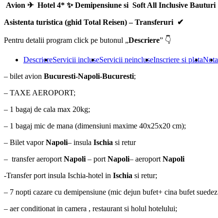
-
Avion ✈ Hotel 4* ✨ Demipensiune si Soft All Inclusive Bauturi
Insula
Capri
Asistenta turistica (ghid Total Reisen) – Transferuri ✔
Pentru detalii program click pe butonul „
Descriere
” 👇
Descriere
Servicii incluse
Servicii neincluse
Inscriere si plata
Nota
– bilet avion
Bucuresti-Napoli-Bucuresti
;
– TAXE AEROPORT;
– 1 bagaj de cala max 20kg;
– 1 bagaj mic de mana (dimensiuni maxime 40x25x20 cm);
– Bilet vapor
Napoli
– insula
Ischia
si retur
– transfer aeroport
Napoli
– port
Napoli
– aeroport
Napoli
-Transfer port insula Ischia-hotel in
Ischia
si retur;
– 7 nopti cazare cu demipensiune (mic dejun bufet+ cina bufet suedez cu
– aer conditionat in camera , restaurant si holul hotelului;