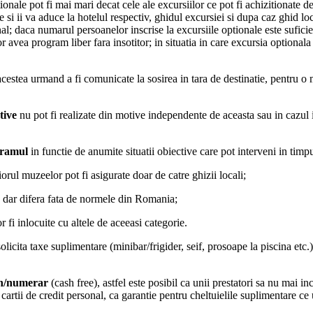
onale pot fi mai mari decat cele ale excursiilor ce pot fi achizitionate de
e si ii va aduce la hotelul respectiv, ghidul excursiei si dupa caz ghid l
; daca numarul persoanelor inscrise la excursiile optionale este suficient
vor avea program liber fara insotitor; in situatia in care excursia optional
acestea urmand a fi comunicate la sosirea in tara de destinatie, pentru o 
tive
nu pot fi realizate din motive independente de aceasta sau in cazul in
ramul
in functie de anumite situatii obiective care pot interveni in timpu
iorul muzeelor pot fi asigurate doar de catre ghizii locali;
i, dar difera fata de normele din Romania;
 fi inlocuite cu altele de aceeasi categorie.
licita taxe suplimentare (minibar/frigider, seif, prosoape la piscina etc.)
ash/numerar
(cash free), astfel este posibil ca unii prestatori sa nu mai i
a cartii de credit personal, ca garantie pentru cheltuielile suplimentare ce