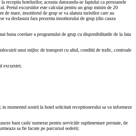
 la receptia hotelurilor, aceasta datorandu-se faptului ca persoanele
ocal. Pretul excursiilor este calculat pentru un grup minim de 20
 de mare, insotitorul de grup se va alatura turistilor care au
a se va desfasura fara prezenta insotitorului de grup (din cauza
mai buna corelare a programului de grup cu disponibilitatile de la fata
locuirii unui mijloc de transport cu altul, conditii de trafic, controale
l excursiei;
; in momentul sosirii la hotel solicitati receptionerului sa va informeze
ncaseze bani cash/ numerar pentru serviciile suplimentare prestate, de
 urmeaza sa fie facute pe parcursul sederii;