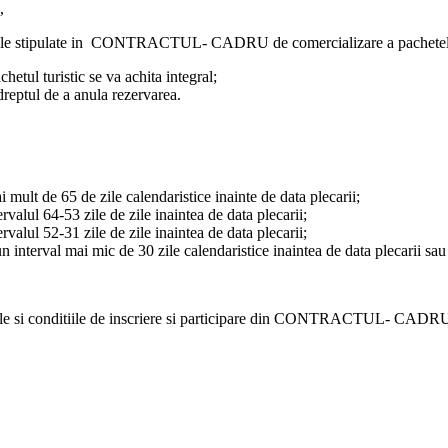
,
tiile stipulate in CONTRACTUL- CADRU de comercializare a pachetelor d
hetul turistic se va achita integral;
dreptul de a anula rezervarea.
mult de 65 de zile calendaristice inainte de data plecarii;
valul 64-53 zile de zile inaintea de data plecarii;
valul 52-31 zile de zile inaintea de data plecarii;
n interval mai mic de 30 zile calendaristice inaintea de data plecarii sa
le si conditiile de inscriere si participare din CONTRACTUL- CADRU de 