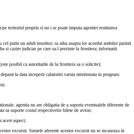
/pe teritoriul propriu si nu i se poate imputa agentiei restituirea
u cel putin un adult insotitor; sa aiba asupra lor acordul ambilor parinti
iba si cazier judiciar pe care sa-l prezinte la frontiera; informatii
ste posibil ca autoritatile de la frontiera sa o solicite);
i depasit la data inceperii calatoriei varsta mentionata in program.
na;
tionale, agentia nu are obligatia de a suporta eventualele diferente de
ta sa suporte costul respectivelor bilete de avion;
a acest aspect;
acestor excursii. Sumele aferente acestor excursii nu se incaseaza in