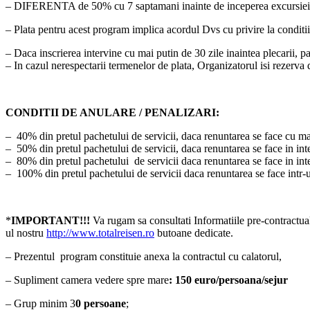
– DIFERENTA de 50% cu 7 saptamani inainte de inceperea excursiei
– Plata pentru acest program implica acordul Dvs cu privire la condi
– Daca inscrierea intervine cu mai putin de 30 zile inaintea plecarii, pac
– In cazul nerespectarii termenelor de plata, Organizatorul isi rezerva 
CONDITII DE ANULARE / PENALIZARI:
– 40% din pretul pachetului de servicii, daca renuntarea se face cu mai 
– 50% din pretul pachetului de servicii, daca renuntarea se face in inter
– 80% din pretul pachetului de servicii daca renuntarea se face in inter
– 100% din pretul pachetului de servicii daca renuntarea se face intr-u
*
IMPORTANT!!!
Va rugam sa consultati Informatiile pre-contractua
ul nostru
http://www.totalreisen.ro
butoane dedicate.
– Prezentul program constituie anexa la contractul cu calatorul,
– Supliment camera vedere spre mare
: 150 euro/persoana/sejur
– Grup minim 3
0 persoane
;