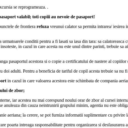
xcursia se reprogrameaza. .
asaport valabil; toti copiii au nevoie de pasaport!
punctele de frontiera
refuza
vreunui calator sa permita intrarea/ iesirea in
 urmatoarele conditii pentru a fi lasati sa iasa din tara: sa calatoreasca c
i insoteste, in cazul in care acesta nu este unul dintre parinti, trebuie sa a
nga pasaportul acestora si o copie a certificatului de nastere al copiilor (e
u doi adulti. Pentru a beneficia de tariful de copil acesta trebuie sa nu f
port
in cazul in care valoarea acestora este schimbata de compania aeria
ului de zbor;
terne, iar acestea nu mai corespund noului orar de zbor al cursei interna
 se anuleaza din cauza neintrunirii grupului minim, agentia nu este obliga
e aeriana; la cerere, se pot furniza informatii suplimentare cu privire l
 care poarta intreaga rasponsabilitate pentru organizarea si desfasurarea 