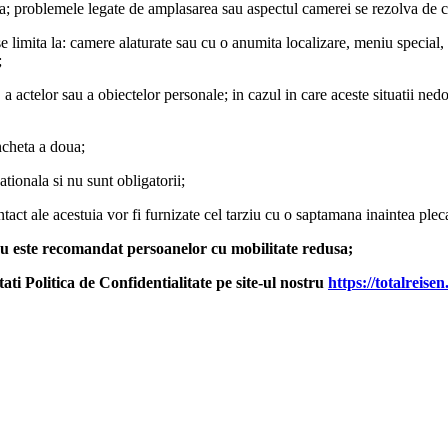
ra; problemele legate de amplasarea sau aspectul camerei se rezolva de catr
se limita la: camere alaturate sau cu o anumita localizare, meniu special, ac
;
 a actelor sau a obiectelor personale; in cazul in care aceste situatii ned
ncheta a doua;
ationala si nu sunt obligatorii;
act ale acestuia vor fi furnizate cel tarziu cu o saptamana inaintea plecar
u este recomandat persoanelor cu mobilitate redusa;
i Politica de Confidentialitate pe site-ul nostru
https://totalreisen