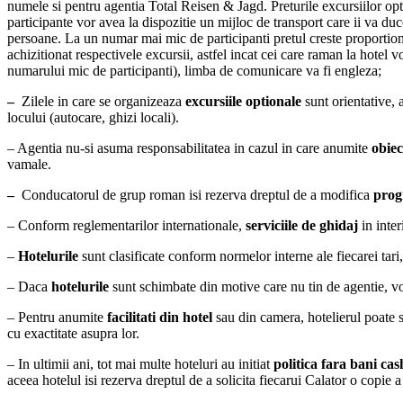
numele si pentru agentia Total Reisen & Jagd. Preturile excursiilor opti
participante vor avea la dispozitie un mijloc de transport care ii va duc
persoane. La un numar mai mic de participanti pretul creste proportional
achizitionat respectivele excursii, astfel incat cei care raman la hotel 
numarului mic de participanti), limba de comunicare va fi engleza;
–
Zilele in care se organizeaza
excursiile optionale
sunt orientative, 
locului (autocare, ghizi locali).
– Agentia nu-si asuma responsabilitatea in cazul in care anumite
obiec
vamale.
–
Conducatorul de grup roman isi rezerva dreptul de a modifica
prog
– Conform reglementarilor internationale,
serviciile de ghidaj
in inter
–
Hotelurile
sunt clasificate conform normelor interne ale fiecarei tar
– Daca
hotelurile
sunt schimbate din motive care nu tin de agentie, vor
– Pentru anumite
facilitati din hotel
sau din camera, hotelierul poate so
cu exactitate asupra lor.
– In ultimii ani, tot mai multe hoteluri au initiat
politica fara bani c
aceea hotelul isi rezerva dreptul de a solicita fiecarui Calator o copie 