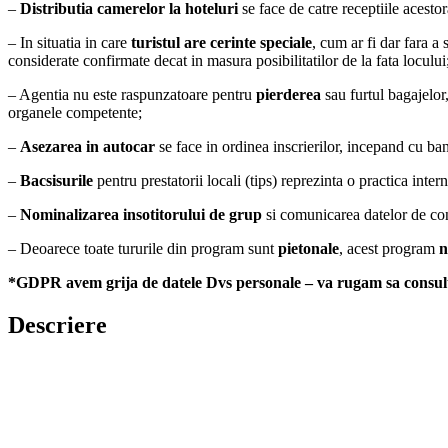
–
Distributia camerelor la hoteluri
se face de catre receptiile acesto
– In situatia in care
turistul are cerinte speciale
, cum ar fi dar fara a 
considerate confirmate decat in masura posibilitatilor de la fata locului
– Agentia nu este raspunzatoare pentru
pierderea
sau furtul bagajelor,
organele competente;
–
Asezarea in autocar
se face in ordinea inscrierilor, incepand cu ba
–
Bacsisurile
pentru prestatorii locali (tips) reprezinta o practica intern
–
Nominalizarea insotitorului de grup
si comunicarea datelor de cont
– Deoarece toate tururile din program sunt
pietonale
, acest program
n
*GDPR avem grija de datele Dvs personale – va rugam sa consultat
Descriere