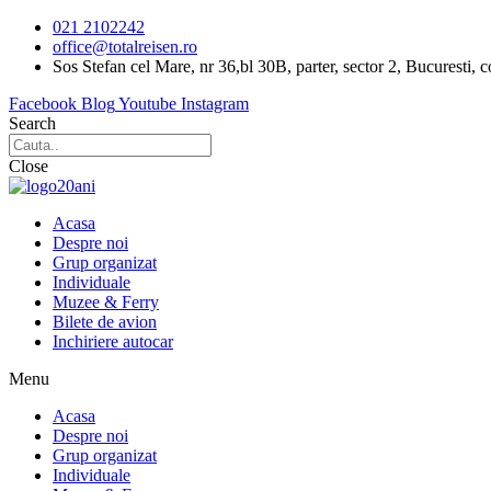
Sari
021 2102242
la
office@totalreisen.ro
conținut
Sos Stefan cel Mare, nr 36,bl 30B, parter, sector 2, Bucuresti, 
Facebook
Blog
Youtube
Instagram
Search
Close
Acasa
Despre noi
Grup organizat
Individuale
Muzee & Ferry
Bilete de avion
Inchiriere autocar
Menu
Acasa
Despre noi
Grup organizat
Individuale