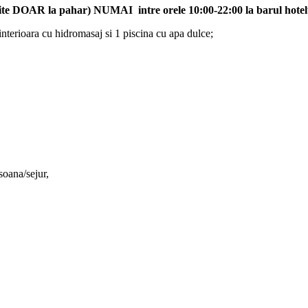
vite DOAR la pahar
)
NUMAI
intre orele 10:00-22:00 la
barul hotel
1 interioara cu hidromasaj si 1 piscina cu apa dulce;
soana/sejur,