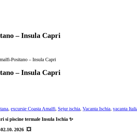
tano – Insula Capri
malfi-Positano – Insula Capri
tano – Insula Capri
tana
,
excursie Coasta Amalfi
,
Sejur ischia
,
Vacanta Ischia
,
vacanta Itali
i si piscine termale Insula Ischia ✨
02.10. 2026 💥