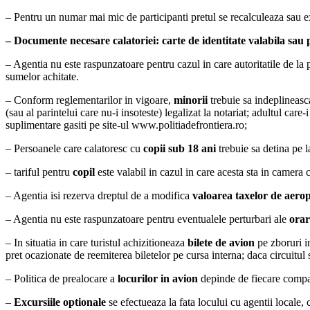
– Pentru un numar mai mic de participanti pretul se recalculeaza sau e
– Documente necesare calatoriei: carte de identitate valabila sau p
– Agentia nu este raspunzatoare pentru cazul in care autoritatile de la 
sumelor achitate.
– Conform reglementarilor in vigoare,
minorii
trebuie sa indeplineasca
(sau al parintelui care nu-i insoteste) legalizat la notariat; adultul care-
suplimentare gasiti pe site-ul www.politiadefrontiera.ro;
– Persoanele care calatoresc cu
copii sub 18 ani
trebuie sa detina pe la
– tariful pentru
copil
este valabil in cazul in care acesta sta in camera c
– Agentia isi rezerva dreptul de a modifica
valoarea taxelor de aero
– Agentia nu este raspunzatoare pentru eventualele perturbari ale
orar
– In situatia in care turistul achizitioneaza
bilete de avion
pe zboruri in
pret ocazionate de reemiterea biletelor pe cursa interna; daca circuitul
– Politica de prealocare a
locurilor in avion
depinde de fiecare compani
–
Excursiile optionale
se efectueaza la fata locului cu agentii locale,