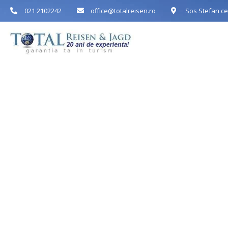
021 2102242
office@totalreisen.ro
Sos Stefan cel
Acasa
Desp
Odihna si
Hotel BRA