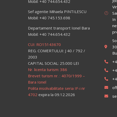
Jo
Mobil: +40 744.654.432
Vi
Sef agentie Mihaela PINTILESCU
Sa
Mobil: +40 745.153.698
In
ne
Departament transport Ionel Bara
pr
Mobil: +40 744.654.432
So
CUI: RO15143670
30
REG. COMERTULUI: J 40 / 792 /
Bu
2003
+4
CAPITAL SOCIAL: 25.000 LEI
Nr. licenta turism: 386
+4
Brevet turism nr. : 4070/1999 –
+4
Bara Ionel
of
Polita insolvabilitate seria IF-i nr
4702
expira la 09.12.2026
se