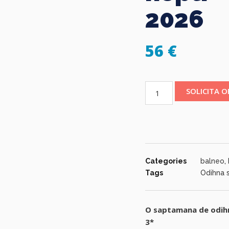
2026
56
€
SOLICITA 
Categories
balneo
,
Tags
Odihna 
O saptamana de odihn
3*