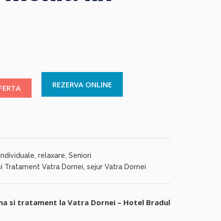
REZERVA ONLINE
OFERTA
Individuale
,
relaxare
,
Seniori
si Tratament Vatra Dornei
,
sejur Vatra Dornei
a si tratament la Vatra Dornei – Hotel Bradul