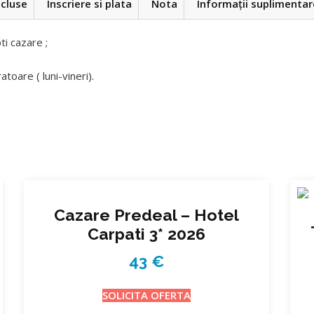
ncluse
Inscriere si plata
Nota
Informații suplimentar
i cazare ;
toare ( luni-vineri).
Cazare Predeal – Hotel
Carpati 3* 2026
43
€
SOLICITA OFERTA