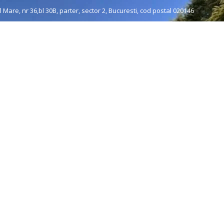
 Mare, nr 36,bl 30B, parter, sector 2, Bucuresti, cod postal 020146
re noi
Grup organizat
Individuale
Muzee & Ferry
 Tratament Vat
DUL *** minim
meniu fix 202