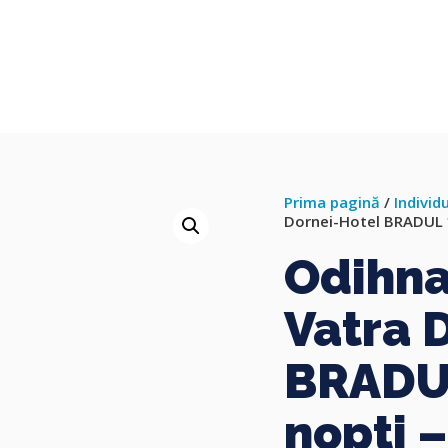
Prima pagină
/
Individ
Dornei-Hotel BRADUL *
Odihna
Vatra 
BRADUL
nopti –