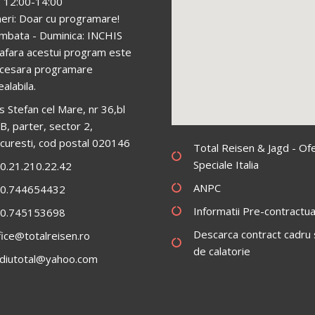
i: 12:00-14:00
neri: Doar cu programare!
mbata - Duminica: INCHIS
 afara acestui program este
cesara programare
ealabila.
s Stefan cel Mare, nr 36,bl
B, parter, sector 2,
curesti, cod postal 020146
Total Reisen & Jagd - Of
Speciale Italia
0.21.210.22.42
ANPC
0.744654432
Informatii Pre-contractua
0.745153698
Descarca contract cadru s
fice@totalreisen.ro
de calatorie
diutotal@yahoo.com