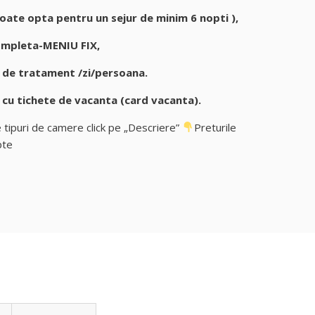
poate opta pentru un sejur de minim 6 nopti ),
eta-MENIU FIX,
tratament /zi/persoana.
i cu tichete de vacanta (card vacanta).
 tipuri de camere click pe „Descriere”
Preturile
pte