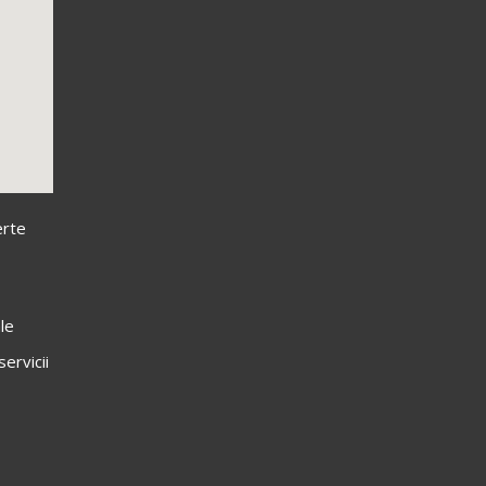
erte
le
ervicii