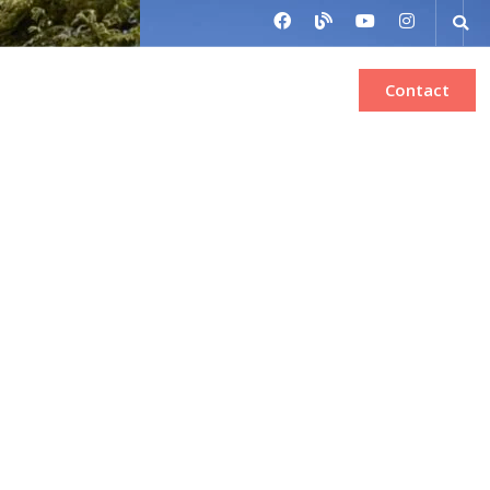
Bilete de avion
Inchiriere autocar
Contact
ra Dornei-
 6 nopti –
6