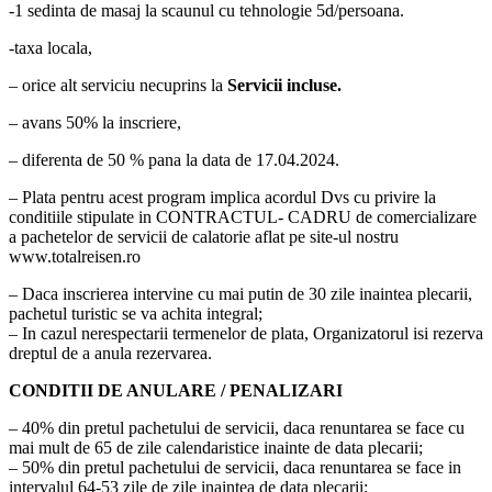
-1 sedinta de masaj la scaunul cu tehnologie 5d/persoana.
-taxa locala,
– orice alt serviciu necuprins la
Servicii incluse.
– avans 50% la inscriere,
– diferenta de 50 % pana la data de 17.04.2024.
– Plata pentru acest program implica acordul Dvs cu privire la
conditiile stipulate in CONTRACTUL- CADRU de comercializare
a pachetelor de servicii de calatorie aflat pe site-ul nostru
www.totalreisen.ro
– Daca inscrierea intervine cu mai putin de 30 zile inaintea plecarii,
pachetul turistic se va achita integral;
– In cazul nerespectarii termenelor de plata, Organizatorul isi rezerva
dreptul de a anula rezervarea.
CONDITII DE ANULARE / PENALIZARI
– 40% din pretul pachetului de servicii, daca renuntarea se face cu
mai mult de 65 de zile calendaristice inainte de data plecarii;
– 50% din pretul pachetului de servicii, daca renuntarea se face in
intervalul 64-53 zile de zile inaintea de data plecarii;