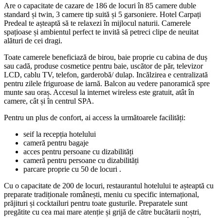
Are o capacitate de cazare de 186 de locuri în 85 camere duble
standard și twin, 3 camere tip suită și 5 garsoniere. Hotel Carpați
Predeal te așteaptă să te relaxezi în mijlocul naturii. Camerele
spațioase și ambientul perfect te invită să petreci clipe de neuitat
alături de cei dragi.
Toate camerele beneficiază de birou, baie proprie cu cabina de duș
sau cadă, produse cosmetice pentru baie, uscător de păr, televizor
LCD, cablu TV, telefon, garderobă/ dulap. Incălzirea e centralizată
pentru zilele friguroase de iarnă. Balcon au vedere panoramică spre
munte sau oraș. Accesul la internet wireless este gratuit, atât în
camere, cât și în centrul SPA.
Pentru un plus de confort, ai access la următoarele facilități:
seif la recepția hotelului
cameră pentru bagaje
acces pentru persoane cu dizabilități
cameră pentru persoane cu dizabilități
parcare proprie cu 50 de locuri .
Cu o capacitate de 200 de locuri, restaurantul hotelului te așteaptă cu
preparate tradiționale românești, meniu cu specific internațional,
prăjituri și cocktailuri pentru toate gusturile. Preparatele sunt
pregătite cu cea mai mare atenție și grijă de către bucătarii noștri,