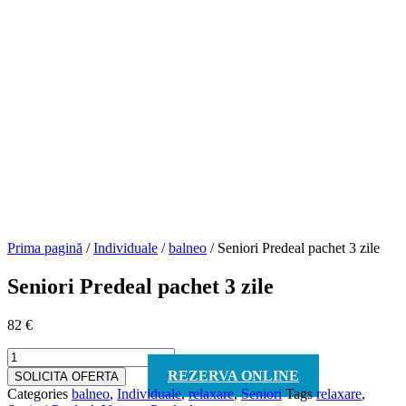
Prima pagină
/
Individuale
/
balneo
/ Seniori Predeal pachet 3 zile
Seniori Predeal pachet 3 zile
82
€
Cantitate
Seniori
REZERVA ONLINE
SOLICITA OFERTA
Predeal
Categories
balneo
,
Individuale
,
relaxare
,
Seniori
Tags
relaxare
,
pachet