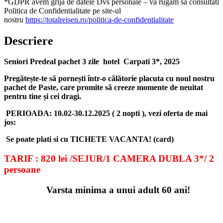
*GDPR avem grija de datele Dvs personale – va rugam sa consultati
Politica de Confidentialitate pe site-ul
nostru
https://totalreisen.ro/politica-de-confidentialitate
Descriere
Seniori Predeal pachet 3 zile hotel Carpati 3*, 2025
Pregătește-te să pornești într-o călătorie placuta cu noul nostru
pachet de Paste, care promite să creeze momente de neuitat
pentru tine și cei dragi.
PERIOADA: 10.02-30.12.2025 ( 2 nopti ), vezi oferta de mai
jos:
Se poate plati si cu TICHETE VACANTA! (card)
TARIF : 820 lei /SEJUR/1 CAMERA DUBLA 3*/ 2
persoane
Varsta minima a unui adult 60 ani!