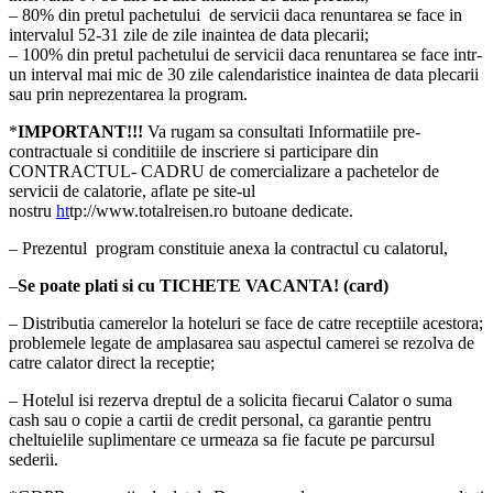
– 80% din pretul pachetului de servicii daca renuntarea se face in
intervalul 52-31 zile de zile inaintea de data plecarii;
– 100% din pretul pachetului de servicii daca renuntarea se face intr-
un interval mai mic de 30 zile calendaristice inaintea de data plecarii
sau prin neprezentarea la program.
*
IMPORTANT!!!
Va rugam sa consultati Informatiile pre-
contractuale si conditiile de inscriere si participare din
CONTRACTUL- CADRU de comercializare a pachetelor de
servicii de calatorie, aflate pe site-ul
nostru
ht
tp://www.totalreisen.ro butoane dedicate.
– Prezentul program constituie anexa la contractul cu calatorul,
–
Se poate plati si cu TICHETE VACANTA! (card)
– Distributia camerelor la hoteluri se face de catre receptiile acestora;
problemele legate de amplasarea sau aspectul camerei se rezolva de
catre calator direct la receptie;
– Hotelul isi rezerva dreptul de a solicita fiecarui Calator o suma
cash sau o copie a cartii de credit personal, ca garantie pentru
cheltuielile suplimentare ce urmeaza sa fie facute pe parcursul
sederii.