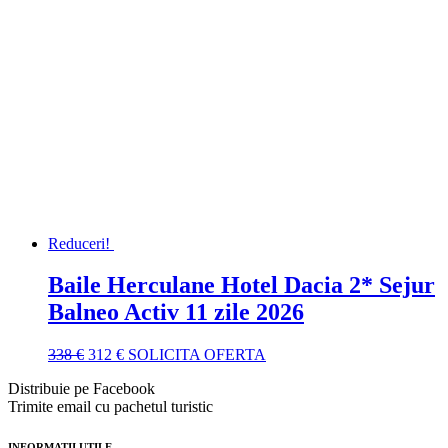
400 €.
Reduceri!
Baile Herculane Hotel Dacia 2* Sejur
Balneo Activ 11 zile 2026
Prețul
Prețul
338
€
312
€
SOLICITA OFERTA
inițial
curent
Distribuie pe Facebook
a
este:
Trimite email cu pachetul turistic
fost:
312 €.
338 €.
INFORMATII UTILE