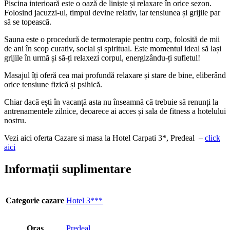
Piscina interioară este o oază de liniște și relaxare în orice sezon.
Folosind jacuzzi-ul, timpul devine relativ, iar tensiunea și grijile par
să se topească.
Sauna este o procedură de termoterapie pentru corp, folosită de mii
de ani în scop curativ, social și spiritual. Este momentul ideal să lași
grijile în urmă și să-ți relaxezi corpul, energizându-ți sufletul!
Masajul îți oferă cea mai profundă relaxare și stare de bine, eliberând
orice tensiune fizică și psihică.
Chiar dacă ești în vacanță asta nu înseamnă că trebuie să renunți la
antrenamentele zilnice, deoarece ai acces și sala de fitness a hotelului
nostru.
Vezi aici oferta Cazare si masa la Hotel Carpati 3*, Predeal –
click
aici
Informații suplimentare
Categorie cazare
Hotel 3***
Oras
Predeal