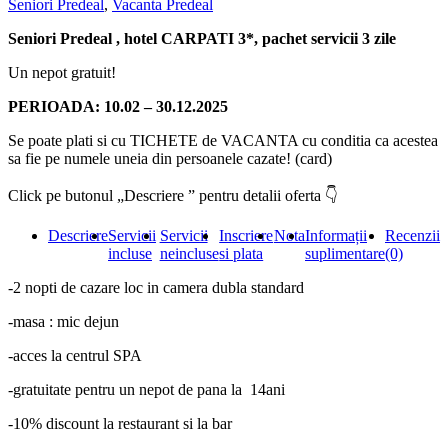
Seniori Predeal
,
Vacanta Predeal
3
zile
Seniori Predeal , hotel CARPATI 3*, pachet servicii 3 zile
Un nepot gratuit!
PERIOADA: 10.02 – 30.12.2025
Se poate plati si cu TICHETE de VACANTA cu conditia ca acestea
sa fie pe numele uneia din persoanele cazate! (card)
Click pe butonul „Descriere ” pentru detalii oferta 👇
Descriere
Servicii
Servicii
Inscriere
Nota
Informații
Recenzii
incluse
neincluse
si plata
suplimentare
(0)
-2 nopti de cazare loc in camera dubla standard
-masa : mic dejun
-acces la centrul SPA
-gratuitate pentru un nepot de pana la 14ani
-10% discount la restaurant si la bar