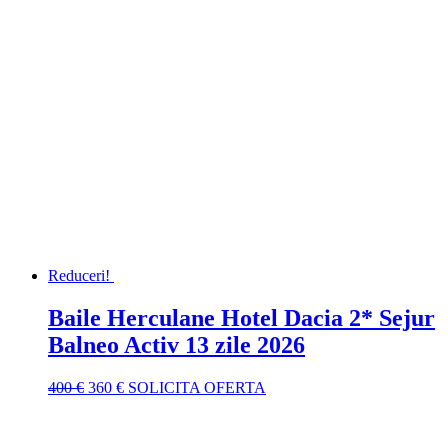
Reduceri!
Baile Herculane Hotel Dacia 2* Sejur
Balneo Activ 13 zile 2026
Prețul
Prețul
400
€
360
€
SOLICITA OFERTA
inițial
curent
a
este:
fost:
360 €.