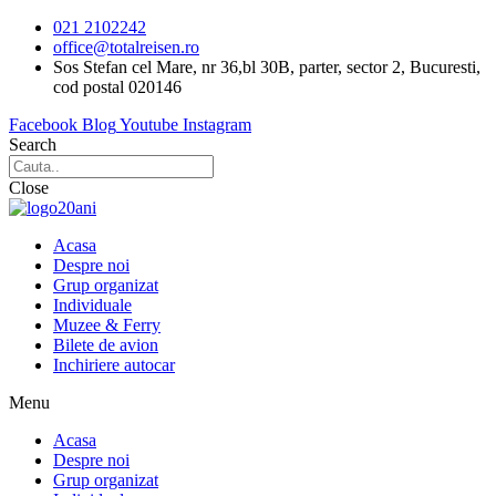
Sari
021 2102242
la
office@totalreisen.ro
conținut
Sos Stefan cel Mare, nr 36,bl 30B, parter, sector 2, Bucuresti,
cod postal 020146
Facebook
Blog
Youtube
Instagram
Search
Close
Acasa
Despre noi
Grup organizat
Individuale
Muzee & Ferry
Bilete de avion
Inchiriere autocar
Menu
Acasa
Despre noi
Grup organizat