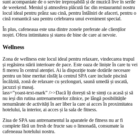
sunt acompaniate de o servire ireproșabilă și de muzică live în serile
de weekend. Meniul și atmosfera plăcută fac din restaurantul nostru
locul ideal pentru prânz sau cină, pentru întâlniri de afaceri, pentru o
cină romantică sau pentru celebrarea unui eveniment special.
În plus, cafeneaua este una dintre zonele preferate ale clienților
noștri. Ofera intimitatea și starea de bine de care ai nevoie.
Wellness
Zona de wellness este locul ideal pentru relaxare, vindecarea trupul
și regăsirea stării interioare de pace. Este oaza de liniște în care tu vei
fi mereu în centrul atenției. Ai la dispoziție toate dotările necesare
pentru un bine meritat răsfăț la centrul SPA care include piscină
încălzită, zonă de relaxare cu șezlonguri, saună umedă și uscată,
jacuzzi și masaj.
lass=”yoast-text-mark” />>Dacă îți dorești să te simți ca acasă și să
nu ieși din rutina antrenamentelor zilnice, pe lângă posibilitățile
nenumărate de activități în aer liber la care ai acces în proximitatea
hotelului, la interior, ai acces și la sala de fitness.
Ziua de SPA sau antrenamentul la aparatele de fitness nu ar fi
complete fără un fresh de fructe sau o limonadă, consumate la
cafeneaua hotelului nostru.