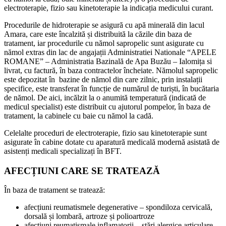
electroterapie, fizio sau kinetoterapie la indicația medicului curant.
Procedurile de hidroterapie se asigură cu apă minerală din lacul
Amara, care este încalzită și distribuită la căzile din baza de
tratament, iar procedurile cu nămol sapropelic sunt asigurate cu
nămol extras din lac de angajații Administratiei Nationale “APELE
ROMANE” – Administratia Bazinală de Apa Buzău – Ialomița si
livrat, cu factură, în baza contractelor încheiate. Nămolul sapropelic
este depozitat în bazine de nămol din care zilnic, prin instalații
specifice, este transferat în funcție de numărul de turiști, în bucătaria
de nămol. De aici, incălzit la o anumită temperatură (indicată de
medicul specialist) este distribuit cu ajutorul pompelor, în baza de
tratament, la cabinele cu baie cu nămol la cadă.
Celelalte proceduri de electroterapie, fizio sau kinetoterapie sunt
asigurate în cabine dotate cu aparatură medicală modernă asistată de
asistenți medicali specializați în BFT.
AFECȚIUNI CARE SE TRATEAZĂ
În baza de tratament se tratează:
afecțiuni reumatismele degenerative – spondiloza cervicală,
dorsală și lombară, artroze și polioartroze
afecțiuni reumatismale inflamatorii – stări alergice articulare