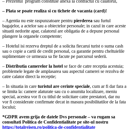
– Prezentul program constituie anexa la contractul cu calatorul,
– Plata se poate realiza si cu tichete de vacanta (card)!
– Agentia nu este raspunzatoare pentru
pierderea
sau furtul
bagajelor, a actelor sau a obiectelor personale; in cazul in care aceste
situatii nedorite apar, calatorul are obligatia de a depune personal
plangere la organele competente;
– Hotelul isi rezerva dreptul de a solicita fiecarui turist o suma cash
sau o copie a cartii de credit personal, ca garantie pentru cheltuielile
suplimentare ce urmeaza sa fie facute pe parcursul sederii.
–
Distributia camerelor la hotel
se face de catre receptia acestuia;
problemele legate de amplasarea sau aspectul camerei se rezolva de
catre calator direct la receptie;
– In situatia in care
turistul are cerinte speciale
, cum ar fi dar fara a
se limita la: camere alaturate sau cu o anumita localizare, meniu
special, acestea vor fi cu titlul de solicitare catre prestatori, dar nu
vor fi considerate confirmate decat in masura posibilitatilor de la fata
locului;
*GDPR avem grija de datele Dvs personale – va rugam sa
consultati Politica de Confidentialitate pe site-ul nostru
https://totalreisen.ro/politica-de-confidentialitate