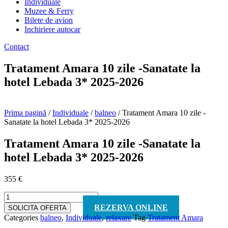
Individuale
Muzee & Ferry
Bilete de avion
Inchiriere autocar
Contact
Tratament Amara 10 zile -Sanatate la
hotel Lebada 3* 2025-2026
Prima pagină
/
Individuale
/
balneo
/ Tratament Amara 10 zile -
Sanatate la hotel Lebada 3* 2025-2026
Tratament Amara 10 zile -Sanatate la
hotel Lebada 3* 2025-2026
355
€
Cantitate
Tratament
REZERVA ONLINE
SOLICITA OFERTA
Amara
Categories
balneo
,
Individuale
,
relaxare
Tag
Tratament Amara
10