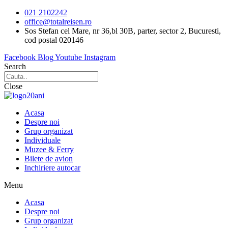
Sari
021 2102242
la
office@totalreisen.ro
conținut
Sos Stefan cel Mare, nr 36,bl 30B, parter, sector 2, Bucuresti,
cod postal 020146
Facebook
Blog
Youtube
Instagram
Search
Close
Acasa
Despre noi
Grup organizat
Individuale
Muzee & Ferry
Bilete de avion
Inchiriere autocar
Menu
Acasa
Despre noi
Grup organizat