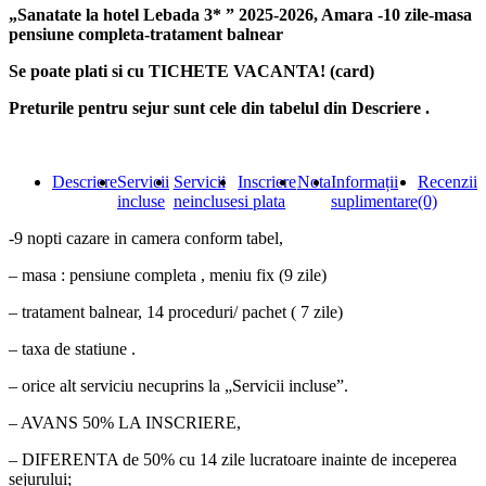
zile
„Sanatate la hotel Lebada 3* ” 2025-2026, Amara -10 zile-masa
-
pensiune completa-tratament balnear
Sanatate
la
Se poate plati si cu TICHETE VACANTA! (card)
hotel
Lebada
Preturile pentru sejur sunt cele din tabelul din Descriere .
3*
2025-
2026
Descriere
Servicii
Servicii
Inscriere
Nota
Informații
Recenzii
incluse
neincluse
si plata
suplimentare
(0)
-9 nopti cazare in camera conform tabel,
– masa : pensiune completa , meniu fix (9 zile)
– tratament balnear, 14 proceduri/ pachet ( 7 zile)
– taxa de statiune .
– orice alt serviciu necuprins la „Servicii incluse”.
– AVANS 50% LA INSCRIERE,
– DIFERENTA de 50% cu 14 zile lucratoare inainte de inceperea
sejurului;