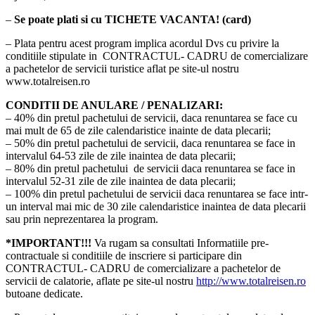
–
Se poate plati si cu TICHETE VACANTA! (card)
– Plata pentru acest program implica acordul Dvs cu privire la
conditiile stipulate in CONTRACTUL- CADRU de comercializare
a pachetelor de servicii turistice aflat pe site-ul nostru
www.totalreisen.ro
CONDITII DE ANULARE / PENALIZARI:
– 40% din pretul pachetului de servicii, daca renuntarea se face cu
mai mult de 65 de zile calendaristice inainte de data plecarii;
– 50% din pretul pachetului de servicii, daca renuntarea se face in
intervalul 64-53 zile de zile inaintea de data plecarii;
– 80% din pretul pachetului de servicii daca renuntarea se face in
intervalul 52-31 zile de zile inaintea de data plecarii;
– 100% din pretul pachetului de servicii daca renuntarea se face intr-
un interval mai mic de 30 zile calendaristice inaintea de data plecarii
sau prin neprezentarea la program.
*IMPORTANT!!!
Va rugam sa consultati Informatiile pre-
contractuale si conditiile de inscriere si participare din
CONTRACTUL- CADRU de comercializare a pachetelor de
servicii de calatorie, aflate pe site-ul nostru
http://www.totalreisen.ro
butoane dedicate.