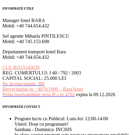
INFORMATII UTILE
Manager Ionel BARA
Mobil: +40 744.654.432
Sef agentie Mihaela PINTILESCU
Mobil: +40 745.153.698
Departament transport Ionel Bara
Mobil: +40 744.654.432
CUI: RO15143670
REG. COMERTULUI: J 40 / 792 / 2003
CAPITAL SOCIAL: 25.000 LEI
Nr. licenta turism: 386
Brevet turism nr. : 4070/1999 – Bara Ionel
Polita insolvabilitate seria IF-i nr 4702
expira la 09.12.2026
INFORMATII CONTACT
Program lucru cu Publicul: Luni-Joi: 12:00-14:00
Vineri: Doar cu programare!
Sambata - Duminica: INCHIS
In afara acestui program este necesara programare prealabila.