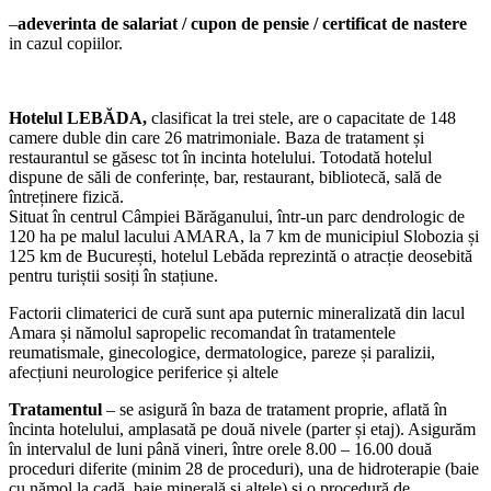
–
adeverinta de salariat / cupon de pensie / certificat de nastere
in cazul copiilor.
Hotelul LEBĂDA,
clasificat la trei stele, are o capacitate de 148
camere duble din care 26 matrimoniale. Baza de tratament și
restaurantul se găsesc tot în incinta hotelului. Totodată hotelul
dispune de săli de conferințe, bar, restaurant, bibliotecă, sală de
întreținere fizică.
Situat în centrul Câmpiei Bărăganului, într-un parc dendrologic de
120 ha pe malul lacului AMARA, la 7 km de municipiul Slobozia și
125 km de București, hotelul Lebăda reprezintă o atracție deosebită
pentru turiștii sosiți în stațiune.
Factorii climaterici de cură sunt apa puternic mineralizată din lacul
Amara și nămolul sapropelic recomandat în tratamentele
reumatismale, ginecologice, dermatologice, pareze și paralizii,
afecțiuni neurologice periferice și altele
Tratamentul
– se asigură în baza de tratament proprie, aflată în
încinta hotelului, amplasată pe două nivele (parter și etaj). Asigurăm
în intervalul de luni până vineri, între orele 8.00 – 16.00 două
proceduri diferite (minim 28 de proceduri), una de hidroterapie (baie
cu nămol la cadă, baie minerală și altele) și o procedură de