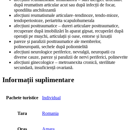
după reumatism articular acut sau după infecții de focar,
spondilita anchilozantă
afecțiuni reumatismale articulare–tendinoze, tendo-mioze,
tendoperiostoze, periartrita scapulohumerala
afecțiuni posttraumatice – dureri articulare posttraumatice,
recuperare după imobilizări în aparat gipsat, recuperări după
operații pe mușchi, articulații și oase, entorse și luxații
pareze și paralizii posttraumatice ale membrelor,
polineuropatii, sechele după poliomielită
afecțiuni neurologice periferice, nevralgii, neuropatii cu
diverse cauze, pareze și paralizii de nervi periferici, polinevrite
afecțiuni ginecologice – metroanexita cronică, sterilitate
secundară, insuficiență ovariană.
Informații suplimentare
Pachete turistice
Individual
Tara
Romania
Oras
Amara