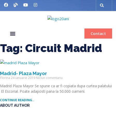
Contact
Despre noi
Grup organizat
Muzee & Ferry
Bilete de avion
Inchiriere autocar
Tag: Circuit Madrid
Madrid- Plaza Mayor
Florina
24 ianuarie 2019
Niciun comentariu
Madrid Plaza Mayor Se spune ca ar fi copiata dupa curtea palatului
El Escorial. Poate adaposti pana la 50.000 oameni.
CONTINUE READING..
ABOUT AUTHOR