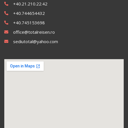
+40.21.210.22.42
+40.744654432
+40.745153698
office@totalreisen.ro
sediutotal@yahoo.com