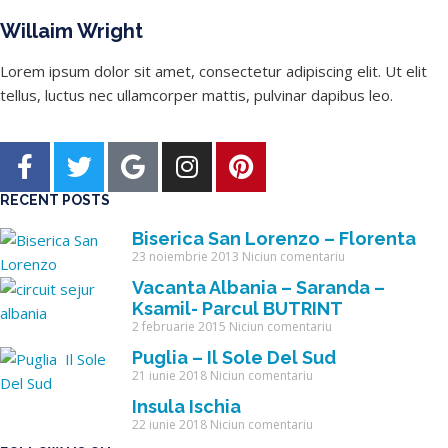
Willaim Wright
Lorem ipsum dolor sit amet, consectetur adipiscing elit. Ut elit
tellus, luctus nec ullamcorper mattis, pulvinar dapibus leo.
RECENT POSTS
Biserica San Lorenzo – Florenta
23 noiembrie 2013
Niciun comentariu
Vacanta Albania – Saranda –
Ksamil- Parcul BUTRINT
2 februarie 2015
Niciun comentariu
Puglia – Il Sole Del Sud
21 iunie 2018
Niciun comentariu
Insula Ischia
22 iunie 2018
Niciun comentariu