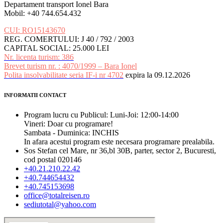
Departament transport Ionel Bara
Mobil: +40 744.654.432
CUI: RO15143670
REG. COMERTULUI: J 40 / 792 / 2003
CAPITAL SOCIAL: 25.000 LEI
Nr. licenta turism: 386
Brevet turism nr. : 4070/1999 – Bara Ionel
Polita insolvabilitate seria IF-i nr 4702
expira la 09.12.2026
INFORMATII CONTACT
Program lucru cu Publicul: Luni-Joi: 12:00-14:00
Vineri: Doar cu programare!
Sambata - Duminica: INCHIS
In afara acestui program este necesara programare prealabila.
Sos Stefan cel Mare, nr 36,bl 30B, parter, sector 2, Bucuresti,
cod postal 020146
+40.21.210.22.42
+40.744654432
+40.745153698
office@totalreisen.ro
sediutotal@yahoo.com