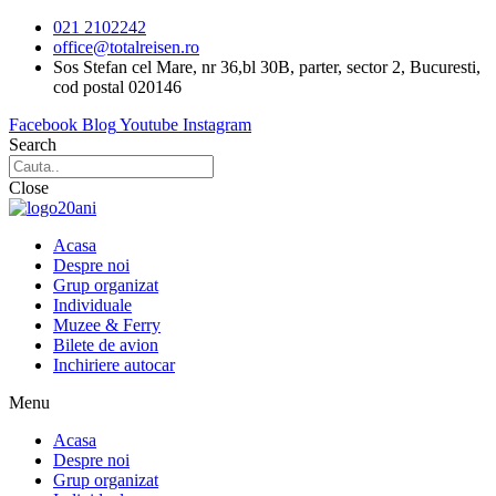
Sari
021 2102242
la
office@totalreisen.ro
conținut
Sos Stefan cel Mare, nr 36,bl 30B, parter, sector 2, Bucuresti,
cod postal 020146
Facebook
Blog
Youtube
Instagram
Search
Close
Acasa
Despre noi
Grup organizat
Individuale
Muzee & Ferry
Bilete de avion
Inchiriere autocar
Menu
Acasa
Despre noi
Grup organizat