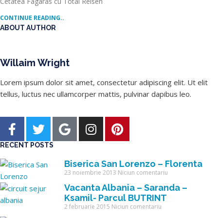
Cetatea Fagaras cu Total Reisen
CONTINUE READING..
ABOUT AUTHOR
Willaim Wright
Lorem ipsum dolor sit amet, consectetur adipiscing elit. Ut elit
tellus, luctus nec ullamcorper mattis, pulvinar dapibus leo.
RECENT POSTS
Biserica San Lorenzo – Florenta
23 noiembrie 2013
Niciun comentariu
Vacanta Albania – Saranda –
Ksamil- Parcul BUTRINT
2 februarie 2015
Niciun comentariu