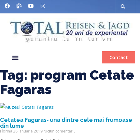
Contact
Despre noi
Grup organizat
Muzee & Ferry
Bilete de avion
Inchiriere autocar
Tag: program Cetate
Fagaras
Cetatea Fagaras- una dintre cele mai frumoase
din lume
Florina
28 ianuarie 2019
Niciun comentariu