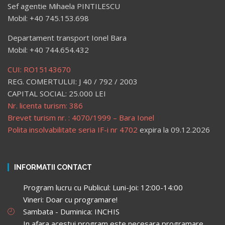
Sef agentie Mihaela PINTILESCU
Mobil: +40 745.153.698
Departament transport Ionel Bara
Mobil: +40 744.654.432
CUI: RO15143670
REG. COMERTULUI: J 40 / 792 / 2003
CAPITAL SOCIAL: 25.000 LEI
Nr. licenta turism: 386
Brevet turism nr. : 4070/1999 – Bara Ionel
Polita insolvabilitate seria IF-i nr 4702
expira la 09.12.2026
INFORMATII CONTACT
Program lucru cu Publicul: Luni-Joi: 12:00-14:00
Vineri: Doar cu programare!
Sambata - Duminica: INCHIS
In afara acestui program este necesara programare