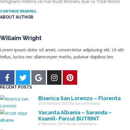
Gimignano Volterra cel mai reusit itinerariu doar cu Total Reisen
CONTINUE READING..
ABOUT AUTHOR
Willaim Wright
Lorem ipsum dolor sit amet, consectetur adipiscing elit. Ut elit
tellus, luctus nec ullamcorper mattis, pulvinar dapibus leo.
RECENT POSTS
Biserica San Lorenzo – Florenta
23 noiembrie 2013
Niciun comentariu
Vacanta Albania – Saranda –
Ksamil- Parcul BUTRINT
2 februarie 2015
Niciun comentariu