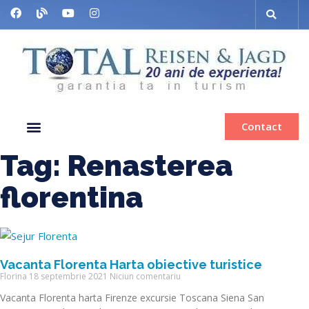
Contact
Despre noi
Grup organizat
Muzee & Ferry
Bilete de avion
Inchiriere autocar
Tag: Renasterea
florentina
Vacanta Florenta Harta obiective turistice
Florina
18 septembrie 2021
Niciun comentariu
Vacanta Florenta harta Firenze excursie Toscana Siena San