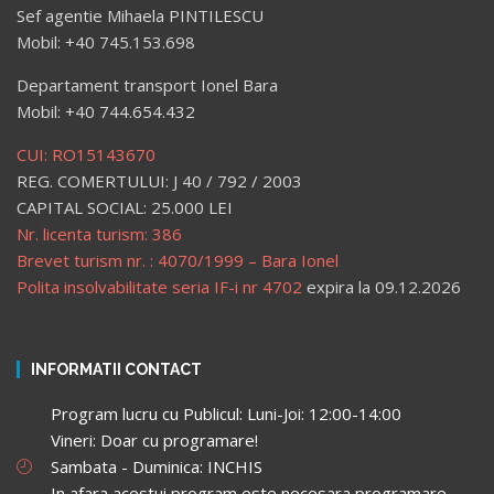
Sef agentie Mihaela PINTILESCU
Mobil: +40 745.153.698
Departament transport Ionel Bara
Mobil: +40 744.654.432
CUI: RO15143670
REG. COMERTULUI: J 40 / 792 / 2003
CAPITAL SOCIAL: 25.000 LEI
Nr. licenta turism: 386
Brevet turism nr. : 4070/1999 – Bara Ionel
Polita insolvabilitate seria IF-i nr 4702
expira la 09.12.2026
INFORMATII CONTACT
Program lucru cu Publicul: Luni-Joi: 12:00-14:00
Vineri: Doar cu programare!
Sambata - Duminica: INCHIS
In afara acestui program este necesara programare