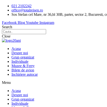
Sari
021 2102242
la
office@totalreisen.ro
conținut
Sos Stefan cel Mare, nr 36,bl 30B, parter, sector 2, Bucuresti, 
Facebook
Blog
Youtube
Instagram
Search
Close
Acasa
Despre noi
Grup organizat
Individuale
Muzee & Ferry
Bilete de avion
Inchiriere autocar
Menu
Acasa
Despre noi
Grup organizat
Individuale