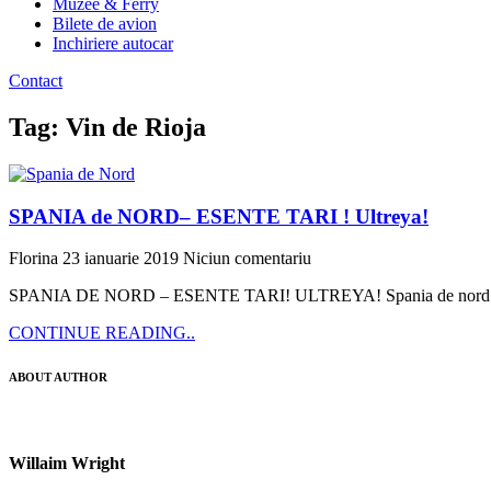
Muzee & Ferry
Bilete de avion
Inchiriere autocar
Contact
Tag: Vin de Rioja
SPANIA de NORD– ESENTE TARI ! Ultreya!
Florina
23 ianuarie 2019
Niciun comentariu
SPANIA DE NORD – ESENTE TARI! ULTREYA! Spania de nord cu un iti
CONTINUE READING..
ABOUT AUTHOR
Willaim Wright