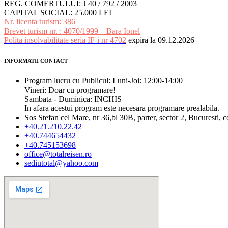
REG. COMERTULUI: J 40 / 792 / 2003
CAPITAL SOCIAL: 25.000 LEI
Nr. licenta turism: 386
Brevet turism nr. : 4070/1999 – Bara Ionel
Polita insolvabilitate seria IF-i nr 4702
expira la 09.12.2026
INFORMATII CONTACT
Program lucru cu Publicul: Luni-Joi: 12:00-14:00
Vineri: Doar cu programare!
Sambata - Duminica: INCHIS
In afara acestui program este necesara programare prealabila.
Sos Stefan cel Mare, nr 36,bl 30B, parter, sector 2, Bucuresti, 
+40.21.210.22.42
+40.744654432
+40.745153698
office@totalreisen.ro
sediutotal@yahoo.com