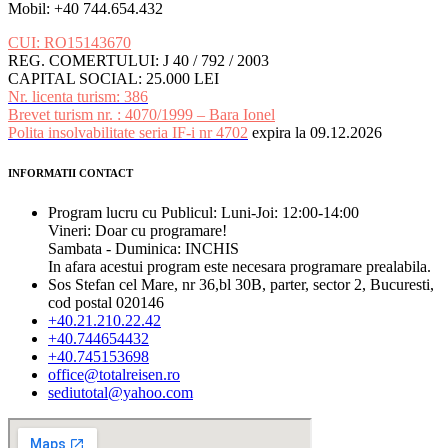
Mobil: +40 744.654.432
CUI: RO15143670
REG. COMERTULUI: J 40 / 792 / 2003
CAPITAL SOCIAL: 25.000 LEI
Nr. licenta turism: 386
Brevet turism nr. : 4070/1999 – Bara Ionel
Polita insolvabilitate seria IF-i nr 4702
expira la 09.12.2026
INFORMATII CONTACT
Program lucru cu Publicul: Luni-Joi: 12:00-14:00
Vineri: Doar cu programare!
Sambata - Duminica: INCHIS
In afara acestui program este necesara programare prealabila.
Sos Stefan cel Mare, nr 36,bl 30B, parter, sector 2, Bucuresti,
cod postal 020146
+40.21.210.22.42
+40.744654432
+40.745153698
office@totalreisen.ro
sediutotal@yahoo.com