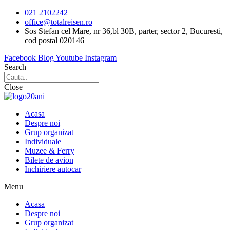
Sari
021 2102242
la
office@totalreisen.ro
conținut
Sos Stefan cel Mare, nr 36,bl 30B, parter, sector 2, Bucuresti,
cod postal 020146
Facebook
Blog
Youtube
Instagram
Search
Close
Acasa
Despre noi
Grup organizat
Individuale
Muzee & Ferry
Bilete de avion
Inchiriere autocar
Menu
Acasa
Despre noi
Grup organizat