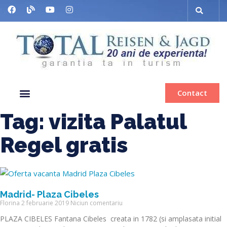
Contact
Despre noi
Grup organizat
Muzee & Ferry
Bilete de avion
Inchiriere autocar
Tag: vizita Palatul
Regel gratis
Madrid- Plaza Cibeles
Florina
2 februarie 2019
Niciun comentariu
PLAZA CIBELES Fantana Cibeles creata in 1782 (si amplasata initial