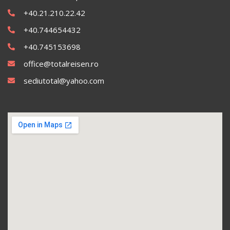
+40.21.210.22.42
+40.744654432
+40.745153698
office@totalreisen.ro
sediutotal@yahoo.com