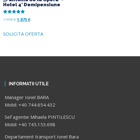
Hotel 4* Demipensiune
Evaluat la
1.995
€
1.875
€
5.00
din 5
SOLICITA OFERTA
INFORMATII UTILE
Manager Ionel BARA
Mobil: +40 744.654.432
Sef agentie Mihaela PINTILESCU
Mobil: +40 745.153.698
Departament transport Ionel Bara