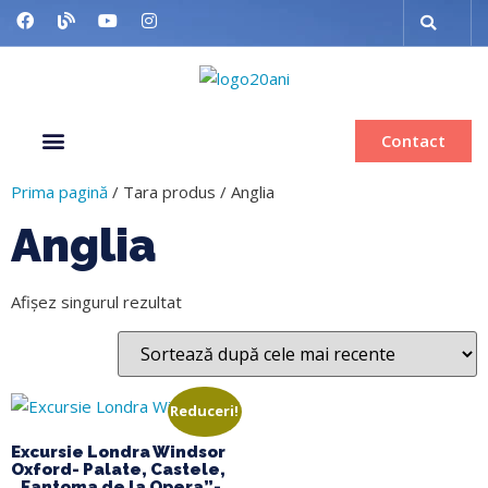
Contact
Despre noi
Grup organizat
Muzee & Ferry
Bilete de avion
Inchiriere autocar
Prima pagină
/ Tara produs / Anglia
Anglia
Afișez singurul rezultat
Reduceri!
Excursie Londra Windsor
Oxford- Palate, Castele,
„Fantoma de la Opera”-