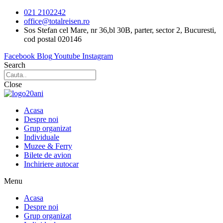
Sari
021 2102242
la
office@totalreisen.ro
conținut
Sos Stefan cel Mare, nr 36,bl 30B, parter, sector 2, Bucuresti,
cod postal 020146
Facebook
Blog
Youtube
Instagram
Search
Close
Acasa
Despre noi
Grup organizat
Individuale
Muzee & Ferry
Bilete de avion
Inchiriere autocar
Menu
Acasa
Despre noi
Grup organizat