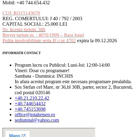
Mobil: +40 744.654.432
CUI: RO15143670
REG. COMERTULUI: J 40 / 792 / 2003
CAPITAL SOCIAL: 25.000 LEI
Nr. licenta turism: 386
Brevet turism nr. : 4070/1999 – Bara Ionel
Polita insolvabilitate seria IF-i nr 4702
expira la 09.12.2026
INFORMATII CONTACT
Program lucru cu Publicul: Luni-Joi: 12:00-14:00
Vineri: Doar cu programare!
Sambata - Duminica: INCHIS
In afara acestui program este necesara programare prealabila.
Sos Stefan cel Mare, nr 36,bl 30B, parter, sector 2, Bucuresti,
cod postal 020146
+40.21.210.22.42
+40.744654432
+40.745153698
office@totalreisen.ro
sediutotal@yahoo.com